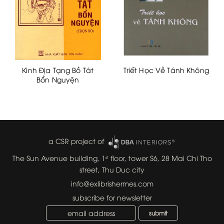
Kinh Địa Tạng Bồ Tát
Triết Học Về Tánh Không
Bổn Nguyện
a CSR project of
The Sun Avenue building, 1
floor, tower S6, 28 Mai Chi Tho
st
street, Thu Duc city
info@exlibrishermes.com
subscribe for newsletter
submit