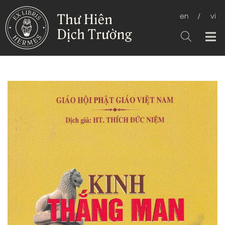
en
/
vi