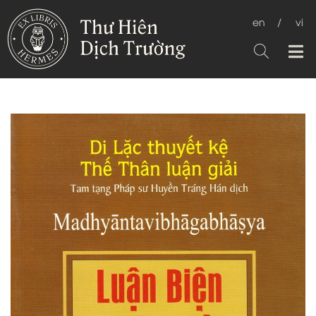
en
/
vi