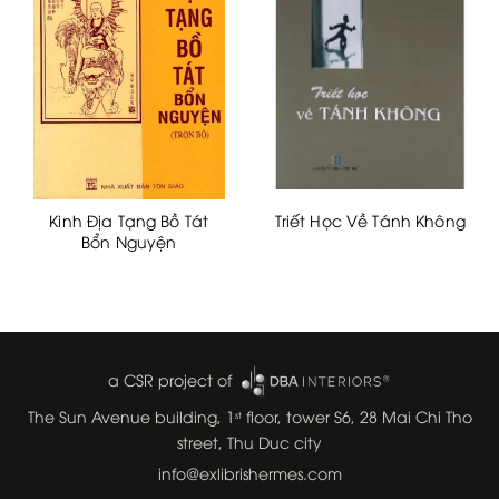
Kinh Địa Tạng Bồ Tát
Triết Học Về Tánh Không
Bổn Nguyện
a CSR project of
The Sun Avenue building, 1
floor, tower S6, 28 Mai Chi Tho
st
street, Thu Duc city
info@exlibrishermes.com