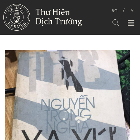
en
/
vi