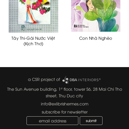
Tây Thi-Gái Nước Việt
Con Nhà Nghèo
(Kịch Thơ)
a CSR project of
The Sun Avenue building, 1
floor, tower S6, 28 Mai Chi Tho
st
street, Thu Duc city
info@exlibrishermes.com
subscribe for newsletter
submit