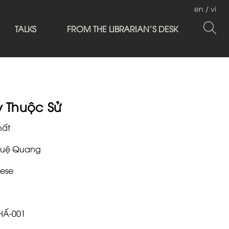
en
/
vi
TALKS
FROM THE LIBRARIAN'S DESK
y Thuộc Sử
hất
Huệ Quang
ese
HẤ-001