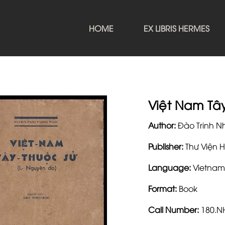
HOME
EX LIBRIS HERMES
Việt Nam Tâ
Author:
Đào Trinh N
Publisher:
Thư Viện 
Language:
Vietnam
Format:
Book
Call Number:
180.N