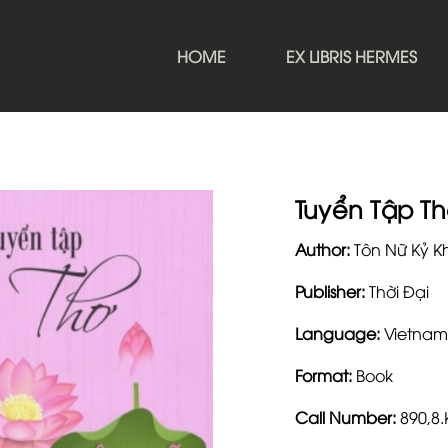
HOME
EX LIBRIS HERMES
Tuyển Tập T
Author:
Tôn Nữ Kỷ 
Publisher:
Thời Đại
Language:
Vietnam
Format:
Book
Call Number:
890,8