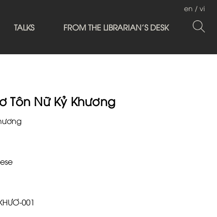
en
/
vi
TALKS
FROM THE LIBRARIAN'S DESK
hơ Tôn Nữ Kỷ Khương
Khương
ese
.KHƯƠ-001