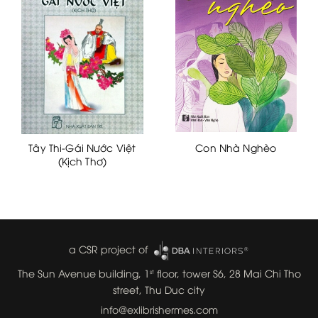
Tây Thi-Gái Nước Việt
Con Nhà Nghèo
(Kịch Thơ)
a CSR project of
The Sun Avenue building, 1
floor, tower S6, 28 Mai Chi Tho
st
street, Thu Duc city
info@exlibrishermes.com