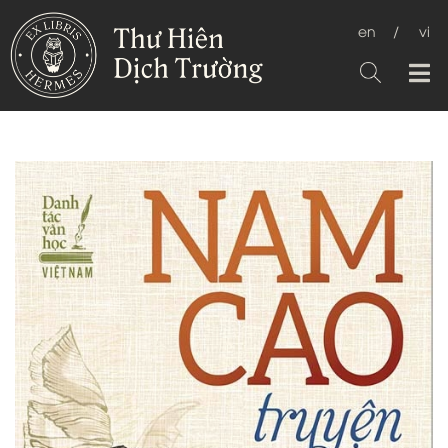
en
/
vi