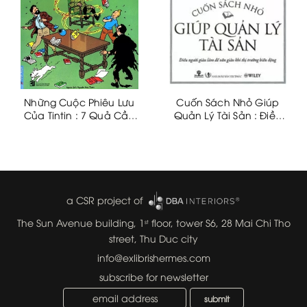
Những Cuộc Phiêu Lưu
Cuốn Sách Nhỏ Giúp
Của Tintin : 7 Quả Cầu
Quản Lý Tài Sản : Điều
Pha Lê
Người Giàu Làm Để Vẫn
Giàu Khi Thị Trường Biến
Động
a CSR project of
The Sun Avenue building, 1
floor, tower S6, 28 Mai Chi Tho
st
street, Thu Duc city
info@exlibrishermes.com
subscribe for newsletter
submit