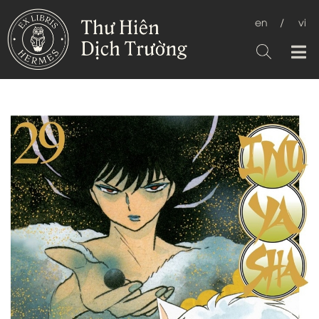
en
/
vi