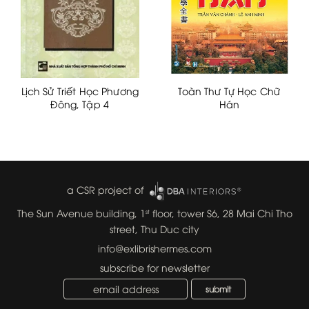
Lịch Sử Triết Học Phương
Toàn Thư Tự Học Chữ
Đông, Tập 4
Hán
a CSR project of
The Sun Avenue building, 1
floor, tower S6, 28 Mai Chi Tho
st
street, Thu Duc city
info@exlibrishermes.com
subscribe for newsletter
submit