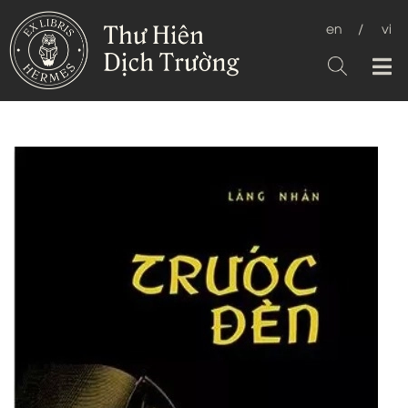
en
/
vi