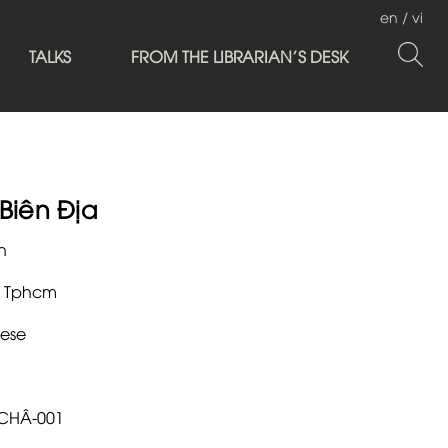
en
/
vi
TALKS
FROM THE LIBRARIAN'S DESK
Biên Địa
n
 Tphcm
ese
.CHÂ-001