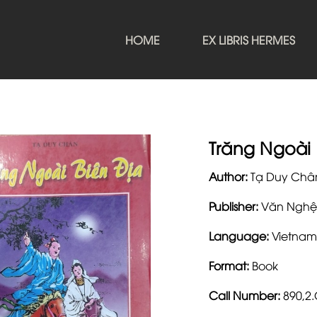
HOME
EX LIBRIS HERMES
Trăng Ngoài 
Author:
Tạ Duy Châ
Publisher:
Văn Nghệ
Language:
Vietnam
Format:
Book
Call Number:
890,2