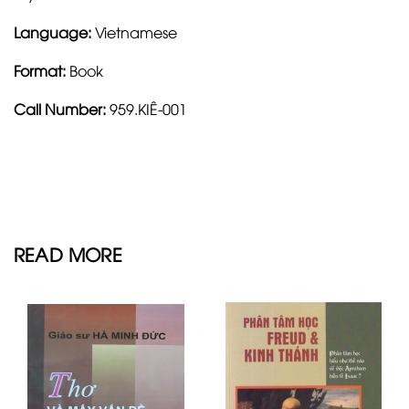
Language:
Vietnamese
Format:
Book
Call Number:
959.KIÊ-001
READ MORE