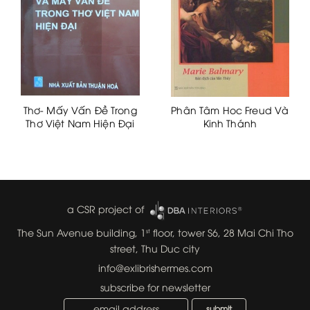
Thơ- Mấy Vấn Đề Trong
Phân Tâm Hoc Freud Và
Thơ Việt Nam Hiện Đại
Kinh Thánh
a CSR project of
The Sun Avenue building, 1
floor, tower S6, 28 Mai Chi Tho
st
street, Thu Duc city
info@exlibrishermes.com
subscribe for newsletter
submit