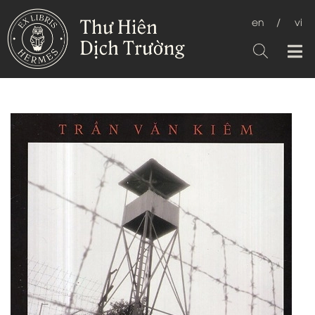
en
/
vi