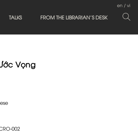
en
/
vi
TALKS
FROM THE LIBRARIAN'S DESK
 Ước Vọng
ese
.CRO-002