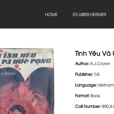
HOME
EX LIBRIS HERMES
Tình Yêu Và
Author:
A.J.Cronin
Publisher:
Trẻ
Language:
Vietnam
Format:
Book
Call Number:
890,4