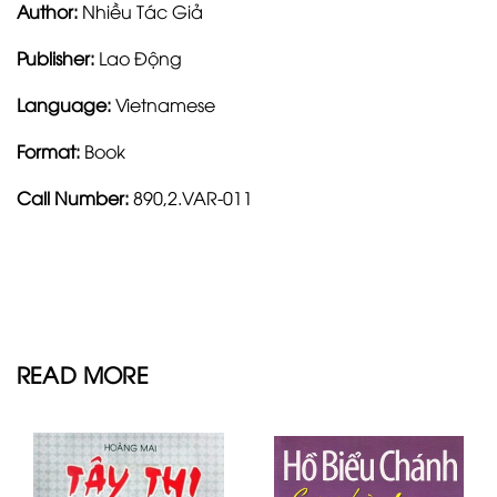
Author:
Nhiều Tác Giả
Publisher:
Lao Động
Language:
Vietnamese
Format:
Book
Call Number:
890,2.VAR-011
READ MORE