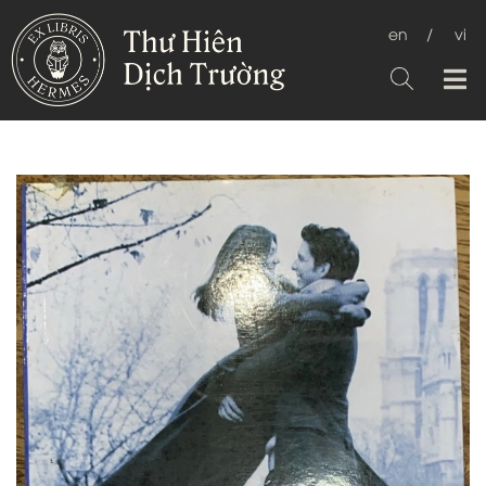
en
/
vi