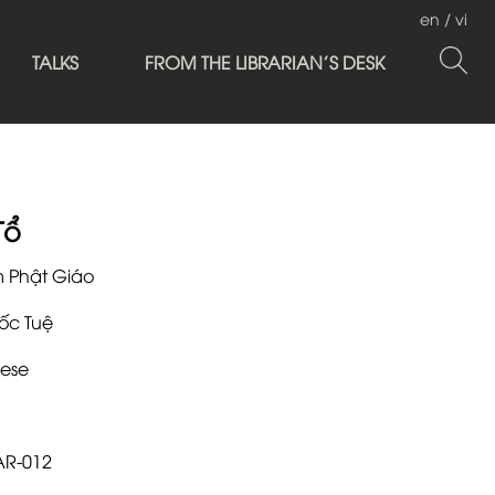
en
/
vi
TALKS
FROM THE LIBRARIAN'S DESK
Tổ
m Phật Giáo
ốc Tuệ
ese
AR-012