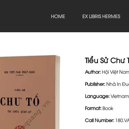
HOME
EX LIBRIS HERMES
Tiểu Sử Chư 
Author:
Hội Việt Na
Publisher:
Nhà In Đu
Language:
Vietnam
Format:
Book
Call Number:
180.V