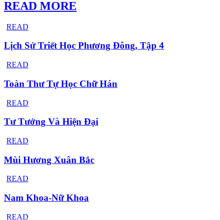
READ MORE
READ
Lịch Sử Triết Học Phương Đông, Tập 4
READ
Toàn Thư Tự Học Chữ Hán
READ
Tư Tưởng Và Hiện Đại
READ
Mùi Hương Xuân Bắc
READ
Nam Khoa-Nữ Khoa
READ