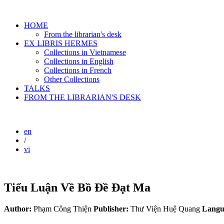
HOME
From the librarian's desk
EX LIBRIS HERMES
Collections in Vietnamese
Collections in English
Collections in French
Other Collections
TALKS
FROM THE LIBRARIAN'S DESK
en
/
vi
Tiểu Luận Về Bồ Đề Đạt Ma
Author:
Phạm Công Thiện
Publisher:
Thư Viện Huệ Quang
Langu