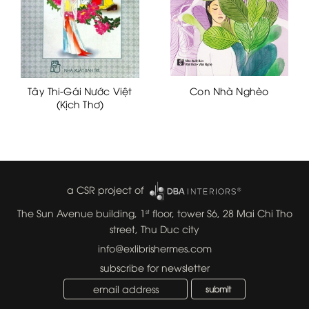
Tây Thi-Gái Nước Việt
Con Nhà Nghèo
(Kịch Thơ)
a CSR project of
The Sun Avenue building, 1
floor, tower S6, 28 Mai Chi Tho
st
street, Thu Duc city
info@exlibrishermes.com
subscribe for newsletter
submit