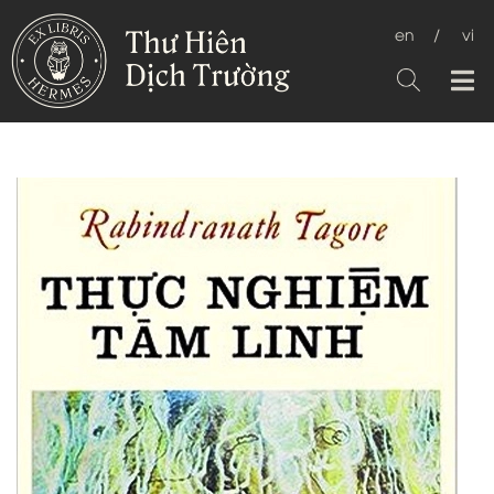
en
/
vi