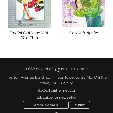
Tây Thi-Gái Nước Việt
Con Nhà Nghèo
(Kịch Thơ)
a CSR project of
The Sun Avenue building, 1
floor, tower S6, 28 Mai Chi Tho
st
street, Thu Duc city
info@exlibrishermes.com
subscribe for newsletter
submit