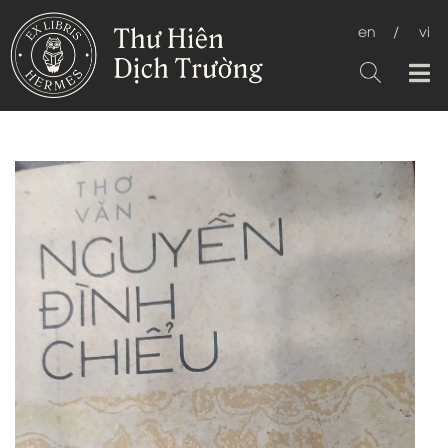
en
/
vi