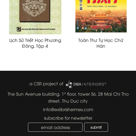
Lịch Sử Triết Học Phương
Toàn Thư Tự Học Chữ
Đông, Tập 4
Hán
a CSR project of
The Sun Avenue building, 1
floor, tower S6, 28 Mai Chi Tho
st
street, Thu Duc city
info@exlibrishermes.com
subscribe for newsletter
submit