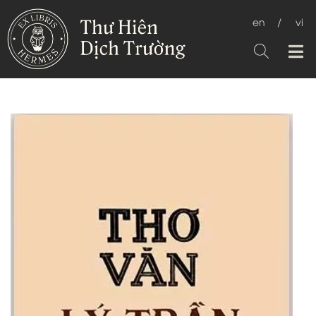
en
/
vi