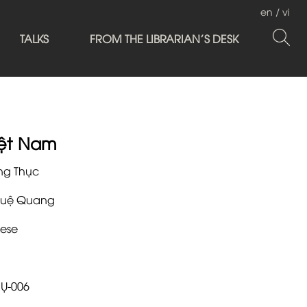
en
/
vi
TALKS
FROM THE LIBRARIAN'S DESK
iệt Nam
g Thục
Huệ Quang
ese
HỤ-006