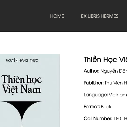
HOME
EX LIBRIS HERMES
Thiền Học V
Author:
Nguyễn Đăn
Publisher:
Thư Viện 
Language:
Vietnam
Format:
Book
Call Number:
180.T