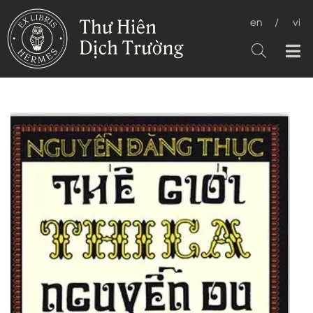
en
/
vi