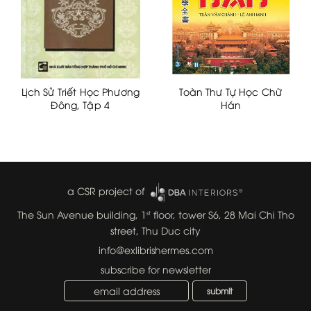
Lịch Sử Triết Học Phương
Toàn Thư Tự Học Chữ
Đông, Tập 4
Hán
a CSR project of
The Sun Avenue building, 1
floor, tower S6, 28 Mai Chi Tho
st
street, Thu Duc city
info@exlibrishermes.com
subscribe for newsletter
submit