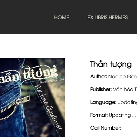
HOME
EX LIBRIS HERMES
Thần tượng
Author:
Nadine Gor
Publisher:
Văn hóa T
Language:
Updating
Format:
Updating ...
Call Number: