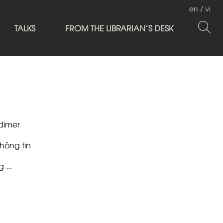
en
/
vi
TALKS
FROM THE LIBRARIAN'S DESK
dimer
hông tin
 ...