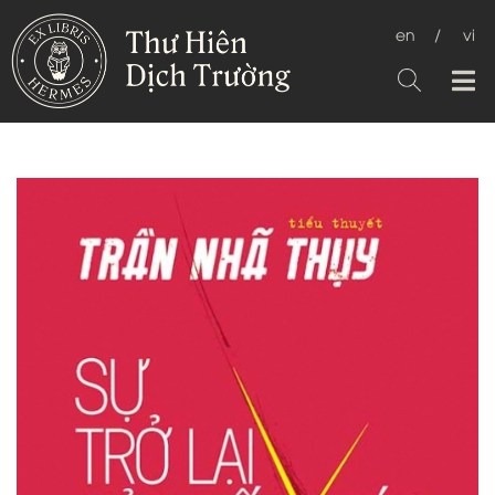
en
/
vi