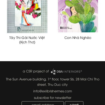
Tây Thi-Gái Nước Việt
Con Nhà Nghèo
(Kịch Thơ)
a CSR project of
The Sun Avenue building, 1
floor, tower S6, 28 Mai Chi Tho
st
street, Thu Duc city
info@exlibrishermes.com
subscribe for newsletter
submit