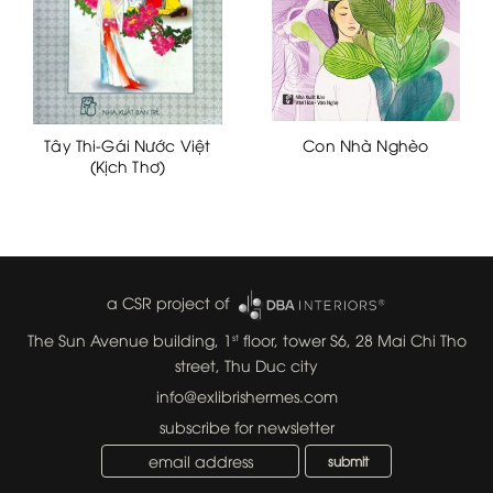
Tây Thi-Gái Nước Việt
Con Nhà Nghèo
(Kịch Thơ)
a CSR project of
The Sun Avenue building, 1
floor, tower S6, 28 Mai Chi Tho
st
street, Thu Duc city
info@exlibrishermes.com
subscribe for newsletter
submit