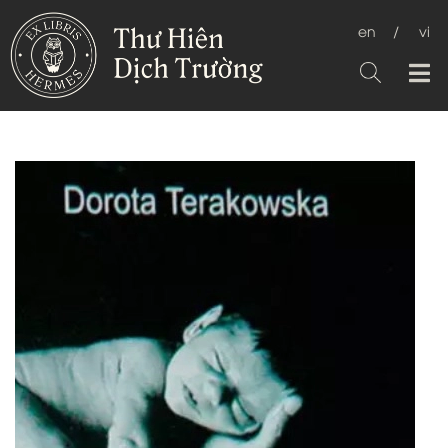
en
/
vi