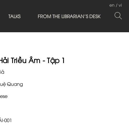
en
/
vi
TALKS
FROM THE LIBRARIAN'S DESK
Hải Triều Âm - Tập 1
iả
Huệ Quang
ese
ẢI-001