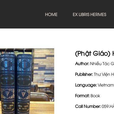
HOME
EX LIBRIS HERMES
(Phật Giáo) 
Author:
Nhiều Tác G
Publisher:
Thư Viện 
Language:
Vietnam
Format:
Book
Call Number:
059.H