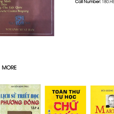
Call Number:
180.HE
 MORE