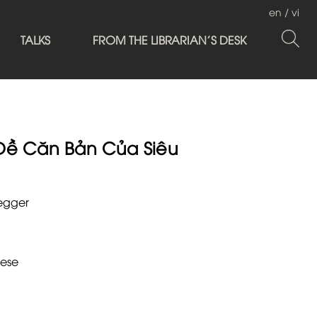
en
/
vi
TALKS
FROM THE LIBRARIAN'S DESK
Đề Căn Bản Của Siêu
egger
ese