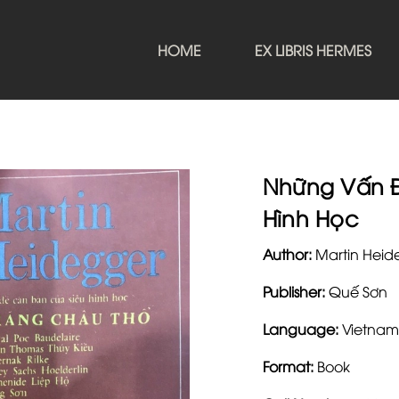
HOME
EX LIBRIS HERMES
Những Vấn 
Hình Học
Author:
Martin Heid
Publisher:
Quế Sơn
Language:
Vietnam
Format:
Book