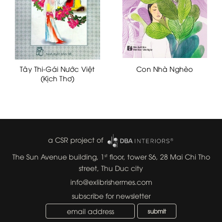
Tây Thi-Gái Nước Việt
Con Nhà Nghèo
(Kịch Thơ)
a CSR project of
The Sun Avenue building, 1
floor, tower S6, 28 Mai Chi Tho
st
street, Thu Duc city
info@exlibrishermes.com
subscribe for newsletter
submit