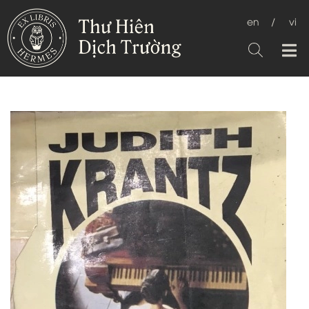
en
/
vi