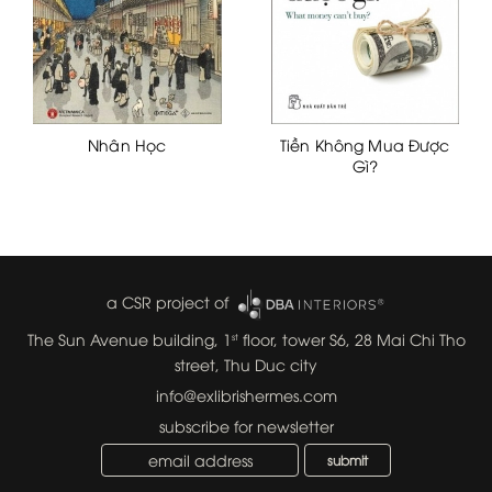
Nhân Học
Tiền Không Mua Được
Gì?
a CSR project of
The Sun Avenue building, 1
floor, tower S6, 28 Mai Chi Tho
st
street, Thu Duc city
info@exlibrishermes.com
subscribe for newsletter
submit