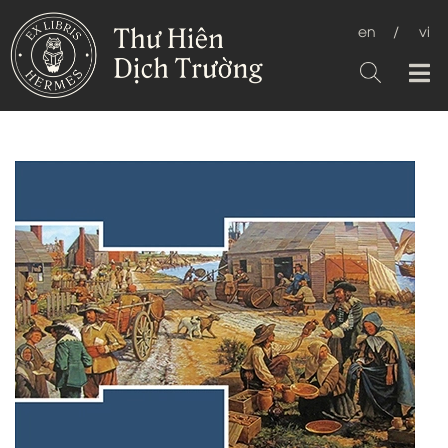
en
/
vi