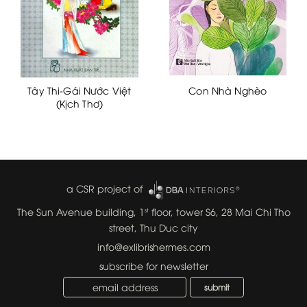
Tây Thi-Gái Nước Việt
Con Nhà Nghèo
(Kịch Thơ)
a CSR project of
The Sun Avenue building, 1
floor, tower S6, 28 Mai Chi Tho
st
street, Thu Duc city
info@exlibrishermes.com
subscribe for newsletter
submit