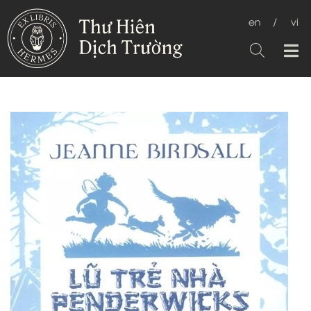
en
/
vi