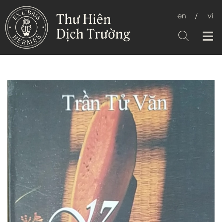
en
/
vi