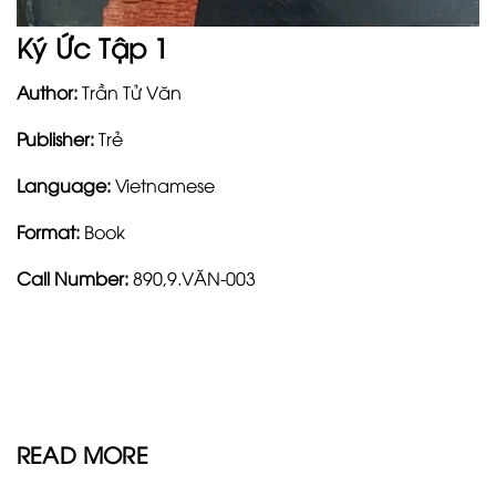
Ký Ức Tập 1
Author:
Trần Tử Văn
Publisher:
Trẻ
Language:
Vietnamese
Format:
Book
Call Number:
890,9.VĂN-003
READ MORE