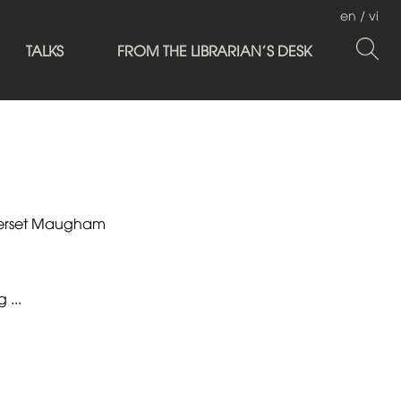
en
/
vi
TALKS
FROM THE LIBRARIAN'S DESK
merset Maugham
 ...