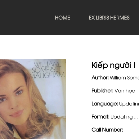
HOME
EX LIBRIS HERMES
Kiếp người I
Author:
William So
Publisher:
Văn học
Language:
Updating
Format:
Updating ...
Call Number: