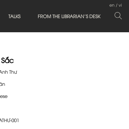
en
/
vi
TALKS
FROM THE LIBRARIAN'S DESK
 Sắc
Anh Thư
ăn
ese
.ATHƯ-001