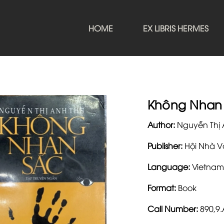
HOME
EX LIBRIS HERMES
Không Nhan
Author:
Nguyễn Thị 
Publisher:
Hội Nhà V
Language:
Vietnam
Format:
Book
Call Number:
890,9