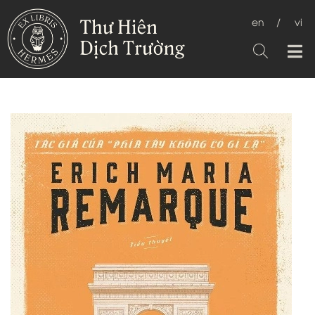
en
/
vi