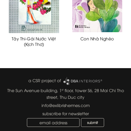
Tây Thi-Gái Nước Việt
Con Nhà Nghèo
(Kịch Thơ)
a CSR project of
The Sun Avenue building, 1
floor, tower S6, 28 Mai Chi Tho
st
street, Thu Duc city
info@exlibrishermes.com
subscribe for newsletter
submit