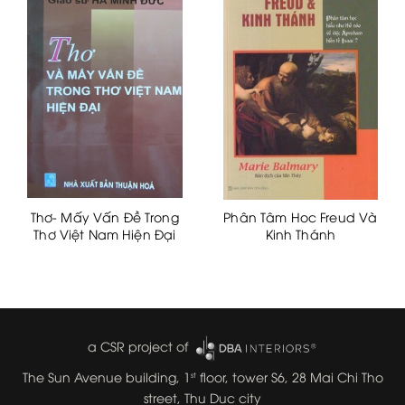
Thơ- Mấy Vấn Đề Trong
Phân Tâm Hoc Freud Và
Thơ Việt Nam Hiện Đại
Kinh Thánh
a CSR project of
The Sun Avenue building, 1
floor, tower S6, 28 Mai Chi Tho
st
street, Thu Duc city