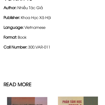
Author:
Nhiều Tác Giả
Publisher:
Khoa Học Xã Hội
Language:
Vietnamese
Format:
Book
Call Number:
300.VAR-011
READ MORE