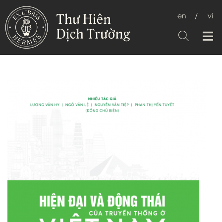
en
/
vi