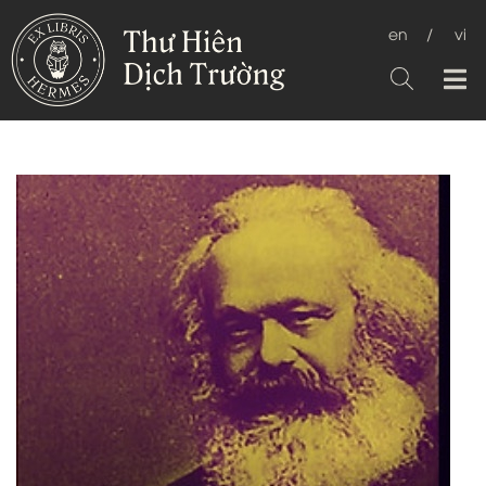
en
/
vi