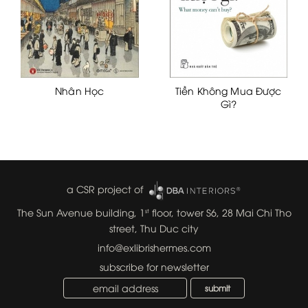
Nhân Học
Tiền Không Mua Được
Gì?
a CSR project of
The Sun Avenue building, 1
floor, tower S6, 28 Mai Chi Tho
st
street, Thu Duc city
info@exlibrishermes.com
subscribe for newsletter
submit