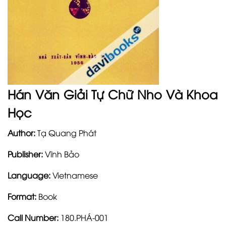
Hán Văn Giải Tự Chữ Nho Và Khoa
Học
Author:
Tạ Quang Phát
Publisher:
Vĩnh Bảo
Language:
Vietnamese
Format:
Book
Call Number:
180.PHÁ-001