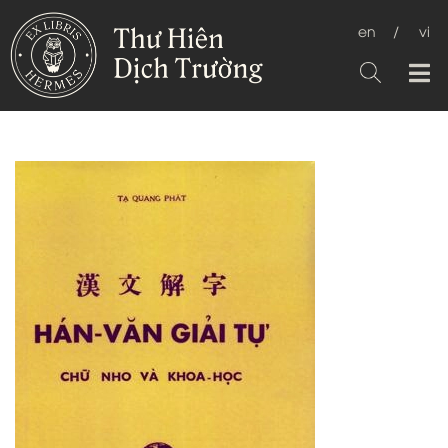
en
/
vi