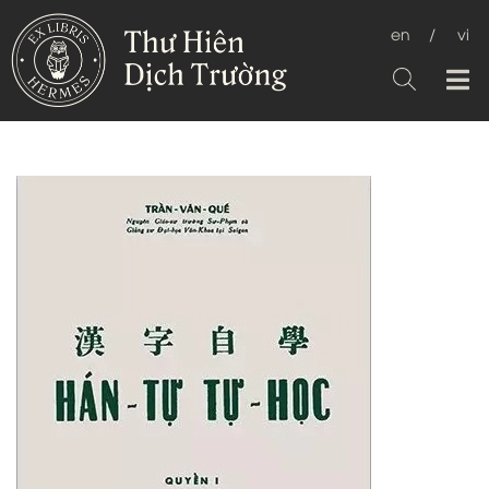
en
/
vi