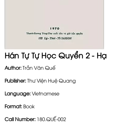
Hán Tự Tự Học Quyển 2 - Hạ
Author:
Trần Văn Quế
Publisher:
Thư Viện Huệ Quang
Language:
Vietnamese
Format:
Book
Call Number:
180.QUẾ-002