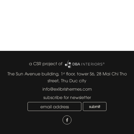
a CSR project of
The Sun Avenue building, 1
floor, tower S6, 28 Mai Chi Tho
st
street, Thu Duc city
info@exlibrishermes.com
subscribe for newsletter
submit