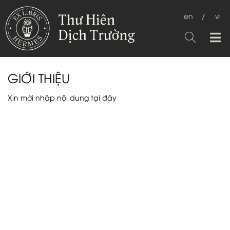
en
/
vi
GIỚI THIỆU
Xin mời nhập nội dung
tại đây