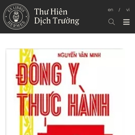
en
/
vi