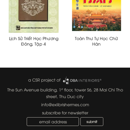
Lịch Sử Triết Học Phương
Toàn Thư Tự Học Chữ
Đông, Tập 4
Hán
a CSR project of
The Sun Avenue building, 1
floor, tower S6, 28 Mai Chi Tho
st
street, Thu Duc city
info@exlibrishermes.com
subscribe for newsletter
submit