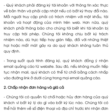
- Quý khách phải đăng ký tài khoản với thông tin xác thực
về bản thân và phải cập nhật nếu có bất kỳ thay đổi nào.
Mỗi người truy cập phải có trách nhiệm với mật khẩu, tài
khoản và hoạt động của mình trên web. Hơn nữa, quý
khách phải thông báo cho chúng tôi biết khi tài khoản bị
truy cập trái phép. Chúng tôi không chịu bất kỳ trách
nhiệm nào, dù trực tiếp hay gián tiếp, đối với những thiệt
hại hoặc mất mát gây ra do quý khách không tuân thủ
quy định.
- Trong suốt quá trình đăng ký, quý khách đồng ý nhận
email quảng cáo từ website. Sau đó, nếu không muốn tiếp
tục nhận mail, quý khách có thể từ chối bằng cách nhấp
vào đường link ở dưới cùng trong mọi email quảng cáo.
2. Chấp nhận đơn hàng và giá cả
- Chúng tôi có quyền từ chối hoặc hủy đơn hàng của quý
khách vì bất kỳ lý do gì vào bất kỳ lúc nào. Chúng tôi có
thể hỏi thêm về số điện thoại và địa chỉ trước khi nhận đơn