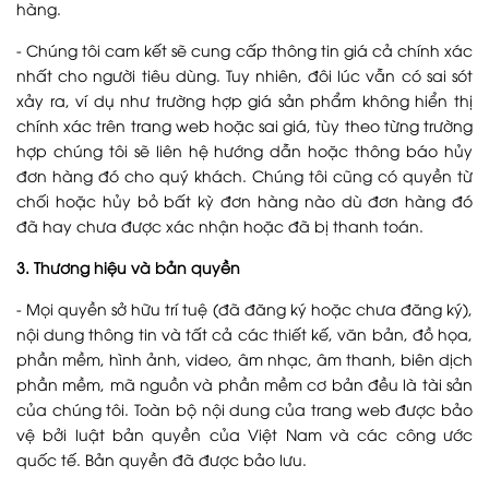
hàng.
- Chúng tôi cam kết sẽ cung cấp thông tin giá cả chính xác
nhất cho người tiêu dùng. Tuy nhiên, đôi lúc vẫn có sai sót
xảy ra, ví dụ như trường hợp giá sản phẩm không hiển thị
chính xác trên trang web hoặc sai giá, tùy theo từng trường
hợp chúng tôi sẽ liên hệ hướng dẫn hoặc thông báo hủy
đơn hàng đó cho quý khách. Chúng tôi cũng có quyền từ
chối hoặc hủy bỏ bất kỳ đơn hàng nào dù đơn hàng đó
đã hay chưa được xác nhận hoặc đã bị thanh toán.
3. Thương hiệu và bản quyền
- Mọi quyền sở hữu trí tuệ (đã đăng ký hoặc chưa đăng ký),
nội dung thông tin và tất cả các thiết kế, văn bản, đồ họa,
phần mềm, hình ảnh, video, âm nhạc, âm thanh, biên dịch
phần mềm, mã nguồn và phần mềm cơ bản đều là tài sản
của chúng tôi. Toàn bộ nội dung của trang web được bảo
vệ bởi luật bản quyền của Việt Nam và các công ước
quốc tế. Bản quyền đã được bảo lưu.