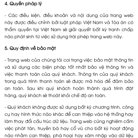
4. Quyền pháp lý
- Các điều kiện, điều khoản và nội dung của trang web
này được điều chỉnh bởi luật pháp Việt Nam và Tòa án có
thẩm quyền tại Việt Nam sẽ giải quyết bất kỳ tranh chấp
nào phát sinh từ việc sử dụng trái phép trang web này.
5. Quy định về bảo mật
- Trang web của chúng tôi coi trọng việc bảo mật thông tin
và sử dụng các biện pháp tốt nhất bảo vệ thông tin và
việc thanh toán của quý khách. Thông tin của quý khách
trong quá trình thanh toán sẽ được mã hóa để đảm bảo
an toàn. Sau khi quý khách hoàn thành quá trình đặt
hàng, quý khách sẽ thoát khỏi chế độ an toàn.
- Quý khách không được sử dụng bất kỳ chương trình, công
cụ hay hình thức nào khác để can thiệp vào hệ thống hay
làm thay đổi cấu trúc dữ liệu. Trang web cũng nghiêm cấm
việc phát tán, truyền bá hay cổ vũ cho bất kỳ hoạt động
nào nhằm can thiệp, phá hoại hay xâm nhập vào dữ liệu