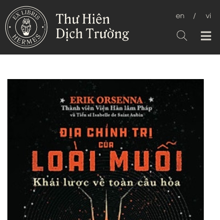
en
/
vi