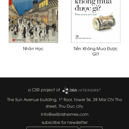
Nhân Học
Tiền Không Mua Được
Gì?
a CSR project of
The Sun Avenue building, 1
floor, tower S6, 28 Mai Chi Tho
st
street, Thu Duc city
info@exlibrishermes.com
subscribe for newsletter