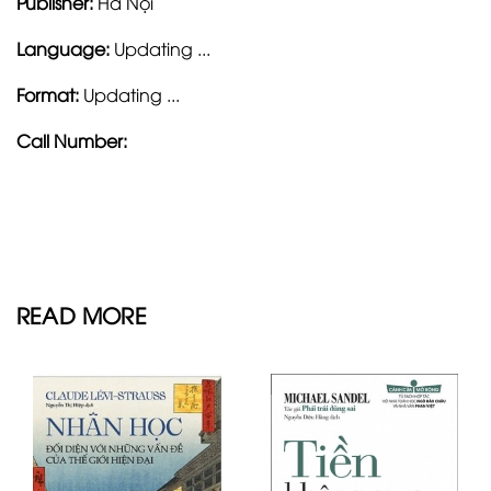
Publisher:
Hà Nội
Language:
Updating ...
Format:
Updating ...
Call Number:
READ MORE