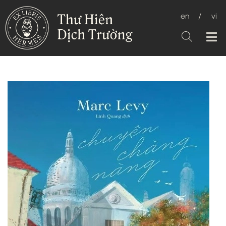
en
/
vi