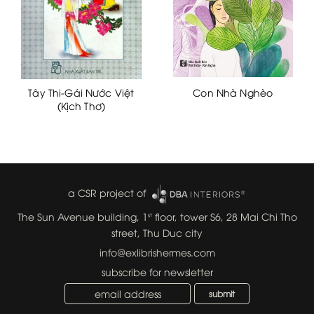
Tây Thi-Gái Nước Việt
Con Nhà Nghèo
(Kịch Thơ)
a CSR project of
The Sun Avenue building, 1
floor, tower S6, 28 Mai Chi Tho
st
street, Thu Duc city
info@exlibrishermes.com
subscribe for newsletter
submit