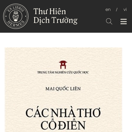
en
/
vi