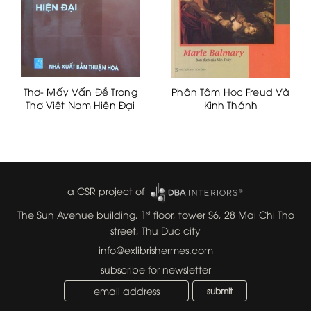
Thơ- Mấy Vấn Đề Trong
Phân Tâm Hoc Freud Và
Thơ Việt Nam Hiện Đại
Kinh Thánh
a CSR project of
The Sun Avenue building, 1
floor, tower S6, 28 Mai Chi Tho
st
street, Thu Duc city
info@exlibrishermes.com
subscribe for newsletter
submit