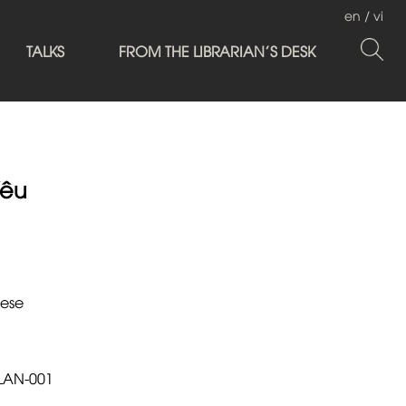
en
/
vi
TALKS
FROM THE LIBRARIAN'S DESK
Yêu
ese
.LAN-001